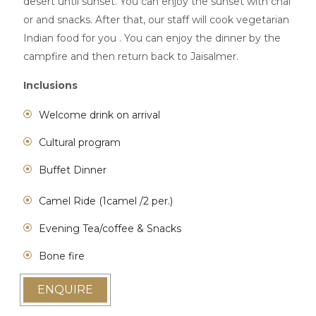
desert until sunset. You can enjoy the sunset with chai
or and snacks. After that, our staff will cook vegetarian
Indian food for you . You can enjoy the dinner by the
campfire and then return back to Jaisalmer.
Inclusions
Welcome drink on arrival
Cultural program
Buffet Dinner
Camel Ride (1camel /2 per.)
Evening Tea/coffee & Snacks
Bone fire
ENQUIRE