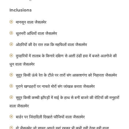
सुदूर किसी कच्ची झोंपड़ी में माई के हाथ से बनी बाजरे की रोटियों की मनुहारों
Inclusions
वाला जैसलमेर
मानसून वाला जैसलमेर
बार्डर पर जिंदादिली दिखाते फौजियों वाला जैसलमेर
धूलभरी आंधियों वाला जैसलमेर
वो जैसलमेर जो सायद आपने यहां रहकर भी कभी नही देखा वही वाला
ओठरियों की देर रात तक कि महफिलों वाला जैसलमेर
जैसलमेर
दुपहरियों में तालाब के किनारे दक्षिण से आती ठंडी हवा में बजते अलगोजे की
For those who have the luxury of time and want to
धुन वाला जैसलमेर
travel in style and truly explore the wonders of
Jaisalmer and the Thar desert (save 10% by booking in
सुदूर किसी ऊंचे रेत के टीले पर तारों संग आकाशगंगा को निहारता जैसलमेर
advance).
पुराने खण्डहरों पर नाचते मोरों संग जांखळ करता जैसलमेर
सुदूर किसी कच्ची झोंपड़ी में माई के हाथ से बनी बाजरे की रोटियों की मनुहारों
वाला जैसलमेर
बार्डर पर जिंदादिली दिखाते फौजियों वाला जैसलमेर
वो जैसलमेर जो सायद आपने यहां रहकर भी कभी नही देखा वही वाला